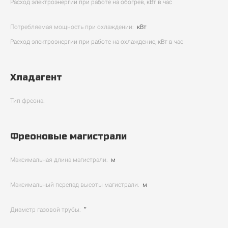
Расход электроэнергии при работе на обогрев, кВт в час
Потребляемая мощность при охлаждении:
кВт
Расход электроэнергии при работе на охлаждение, кВт в час
Хладагент
Тип фреона:
Фреоновые магистрали
Максимальная длина магистрали:
м
Максимальный перепад высоты магистрали:
м
Диаметр газовой трубы:
″