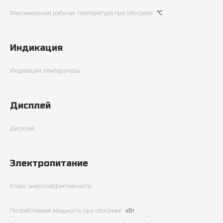
Максимальная рабочая температура при обогреве:
℃
Индикация
Индикация температуры:
Дисплей
Дисплей:
Электропитание
Класс энергоэффективности:
Потребляемая мощность при обогреве:
кВт