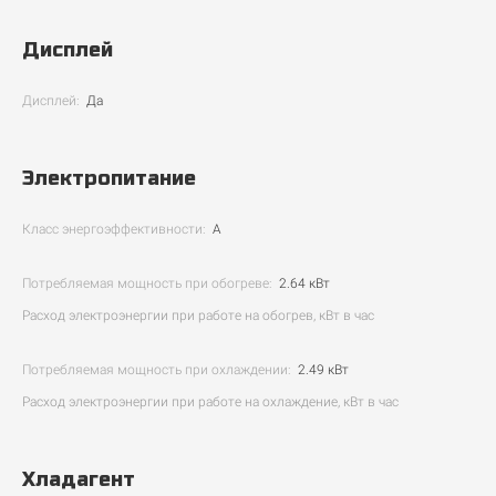
Дисплей
Дисплей:
Да
Электропитание
Класс энергоэффективности:
А
Потребляемая мощность при обогреве:
2.64 кВт
Расход электроэнергии при работе на обогрев, кВт в час
Потребляемая мощность при охлаждении:
2.49 кВт
Расход электроэнергии при работе на охлаждение, кВт в час
Хладагент