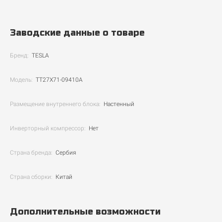
Заводские данные о товаре
Бренд:
TESLA
Модель:
TT27X71-09410A
Размещение внутреннего блока:
Настенный
Инверторный компрессор:
Нет
Страна бренда:
Cербия
Страна сборки:
Китай
Дополнительные возможности