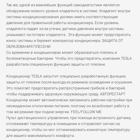
Так же, одной из важнейших функций самодиагостики является
обнаружение низкого уровня хладагента в системе. Хладагент внутри
системы кондиционирования должен иметь соответствующее
давление для правильной работы кондиционера. Если уровень
хладагента падает из-за утечки, датчики давления внутри системы
указывают на потерю хладагента . Эта функция может предотвратить
износ системы и бережет компрессор кондиционера. ЗАЩИТА ОТ
ОБРАЗОВАНИЯ ПЛЕСЕНИ
Со временем в кондиционерах может образоваться плесень и
болезнетворные бактерии. Чтобы это предотвратить, компания TESLA
разработала специальную функцию защиты от плесени.
Кондиционер TESLA запустит специально разработанную функцию
защиты от плесени после выхода из режимов охлаждения и осушения.
Это помогает предотвратить распространение грибков и бактерий,
чтобы поддерживать здоровую окружающую среду. АВТОРЕСТАРТ
Кондицонер может автоматически запоминать рабочие настройки при
неожиданном отключении питания, поэтому он возобновит работу в
том же режиме при подаче энергии. FEEL/FOLLOW ME
Пульт дистанционного управления, при помощи встроенного датчика,
отслеживает температуру в помещении и отправляет сигнал на
кондиционер, чтобы он мог оптимизировать комнатную температуру
для вашего максимального комфорта.