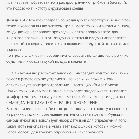
препятствует образованию и распространению грибков и бактерий,
что поддержит чистоту окружающей среды.
Функция «Follow me» создаст необходимую температуру именно в той
точке, в которой вы находитесь. При выборе функции «Smart Air Flow»,
кондиционер направляет прохладный поток воздуха вверх для
широкого освежения в стиле «душа», а теплый воздух направляется
вниз, чтобы создать более захватывающий воздушный поток в стиле
«одеяла».
Контроль влажности позволит использовать кондиционер в режиме
осушителя и создать сухой воздух в комнате.
TESLA - экономно расходует энергию и не создает электромагнитных
помех в работе других устройств Специальный режим «Eco»
оптимизирует электропотребление – всего 1,46 кВтч за 8 часов.
Ночью функция комфортного сна помогает поддерживать наиболее
комфортную температуру и экономит еще больше энергии для вас.
САМОДИАГНОСТИКА TESLA - ВАШЕ СПОКОЙСТВИЕ
Ваш кондиционер способен контролировать свою работу и выявлять
на ранних стадиях проблемные или неисправные детали. Функция
самодиагностики использует набор датчиков для определения того,
какая часть неисправна, и указывает код ошибки, который можно
использовать для точного определения неисправности.