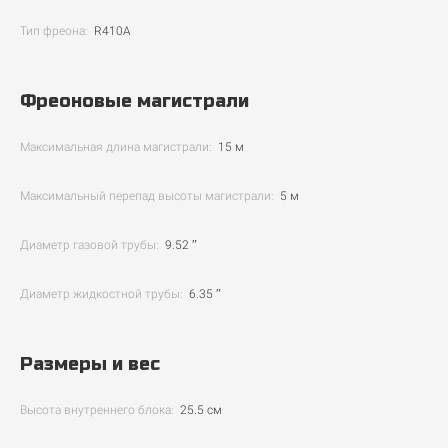
Тип фреона:
R410A
Фреоновые магистрали
Максимальная длина магистрали:
15 м
Максимальный перепад высоты магистрали:
5 м
Диаметр газовой трубы:
9.52 ″
Диаметр жидкостной трубы:
6.35 ″
Размеры и вес
Высота внутреннего блока:
25.5 см