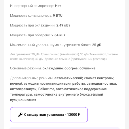
Инверторный компрессор
:
Нет
Мощность кондиционера
:
9 BTU
Мощность при охлаждении
:
2.49 кВт
Мощность при обогреве
:
2.64 кВт
Максимальный уровень шума внутреннего блока
:
25 дБ
Для сравнения: 20 дБ - Едва слышно (тихий шепот), 30 дБ - Тихо (шепот, тиканье
настенных часов), 40 дБ - Довольно слышно (приглушенный разговор)
Основные режимы
:
охлаждение; обогрев; осушение
Дополнительные режимы
:
автоматический; климат контроль;
ночной; самодиагностикаиндикация работы, самодиагностика,
автоперезапуск, Follow me, автоматическое поддержание
температуры, самоотчистка внутреннего блока;тёплый
пуск;ионизация
Стандартная установка - 13000 ₽