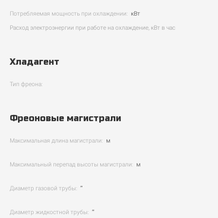
Потребляемая мощность при охлаждении:
кВт
Расход электроэнергии при работе на охлаждение, кВт в час
Хладагент
Тип фреона:
Фреоновые магистрали
Максимальная длина магистрали:
м
Максимальный перепад высоты магистрали:
м
Диаметр газовой трубы:
″
Диаметр жидкостной трубы:
″