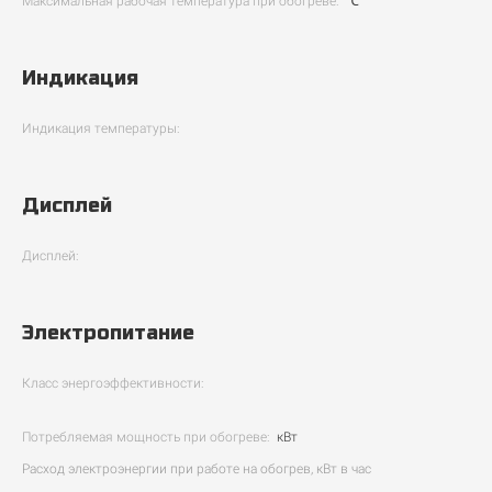
Максимальная рабочая температура при обогреве:
℃
Индикация
Индикация температуры:
Дисплей
Дисплей:
Электропитание
Класс энергоэффективности:
Потребляемая мощность при обогреве:
кВт
Расход электроэнергии при работе на обогрев, кВт в час