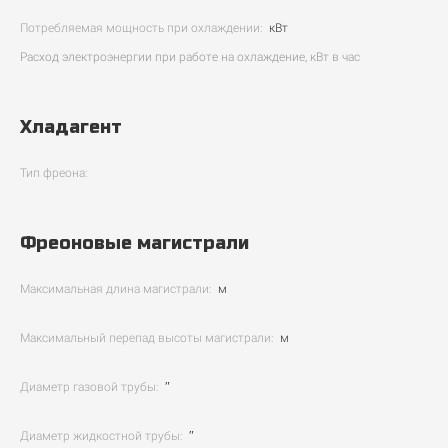
Потребляемая мощность при охлаждении:
кВт
Расход электроэнергии при работе на охлаждение, кВт в час
Хладагент
Тип фреона:
Фреоновые магистрали
Максимальная длина магистрали:
м
Максимальный перепад высоты магистрали:
м
Диаметр газовой трубы:
″
Диаметр жидкостной трубы:
″