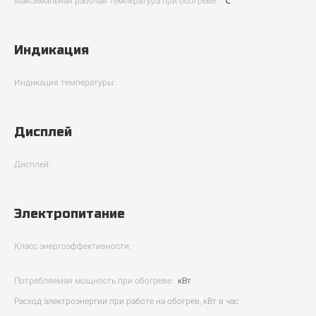
Максимальная рабочая температура при обогреве:
℃
Индикация
Индикация температуры:
Дисплей
Дисплей:
Электропитание
Класс энергоэффективности:
Потребляемая мощность при обогреве:
кВт
Расход электроэнергии при работе на обогрев, кВт в час