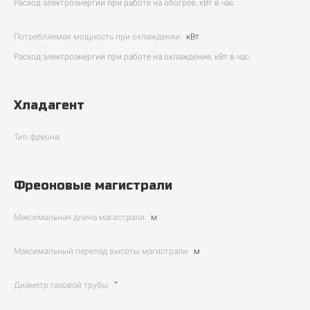
Расход электроэнергии при работе на обогрев, кВт в час
Потребляемая мощность при охлаждении:
кВт
Расход электроэнергии при работе на охлаждение, кВт в час
Хладагент
Тип фреона:
Фреоновые магистрали
Максимальная длина магистрали:
м
Максимальный перепад высоты магистрали:
м
Диаметр газовой трубы:
″