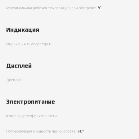
Максимальная рабочая температура при обогреве:
℃
Индикация
Индикация температуры:
Дисплей
Дисплей:
Электропитание
Класс энергоэффективности:
Потребляемая мощность при обогреве:
кВт