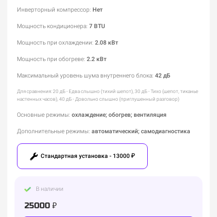
Инверторный компрессор
:
Нет
Мощность кондиционера
:
7 BTU
Мощность при охлаждении
:
2.08 кВт
Мощность при обогреве
:
2.2 кВт
Максимальный уровень шума внутреннего блока
:
42 дБ
Для сравнения: 20 дБ - Едва слышно (тихий шепот), 30 дБ - Тихо (шепот, тиканье
настенных часов), 40 дБ - Довольно слышно (приглушенный разговор)
Основные режимы
:
охлаждение; обогрев; вентиляция
Дополнительные режимы
:
автоматический; самодиагностика
Стандартная установка - 13000 ₽
В наличии
25000 ₽