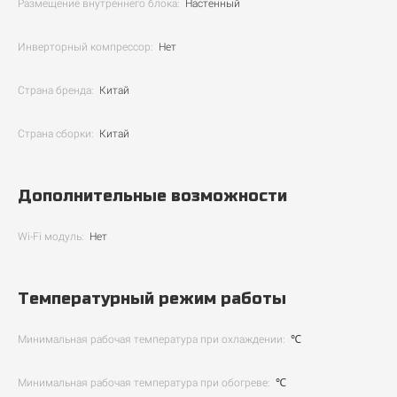
Размещение внутреннего блока:
Настенный
Инверторный компрессор:
Нет
Страна бренда:
Китай
Страна сборки:
Китай
Дополнительные возможности
Wi-Fi модуль:
Нет
Температурный режим работы
Минимальная рабочая температура при охлаждении:
℃
Минимальная рабочая температура при обогреве:
℃