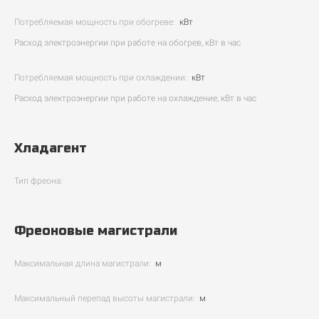
Потребляемая мощность при обогреве:
кВт
Расход электроэнергии при работе на обогрев, кВт в час
Потребляемая мощность при охлаждении:
кВт
Расход электроэнергии при работе на охлаждение, кВт в час
Хладагент
Тип фреона:
Фреоновые магистрали
Максимальная длина магистрали:
м
Максимальный перепад высоты магистрали:
м