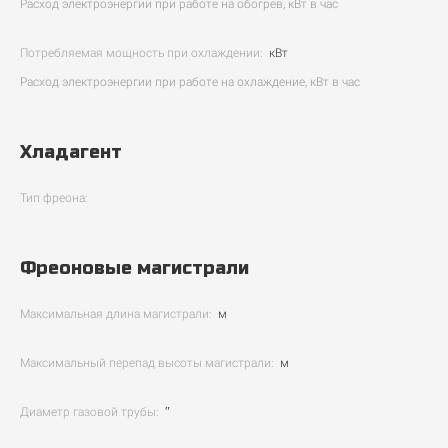
Расход электроэнергии при работе на обогрев, кВт в час
Потребляемая мощность при охлаждении:
кВт
Расход электроэнергии при работе на охлаждение, кВт в час
Хладагент
Тип фреона:
Фреоновые магистрали
Максимальная длина магистрали:
м
Максимальный перепад высоты магистрали:
м
Диаметр газовой трубы:
″