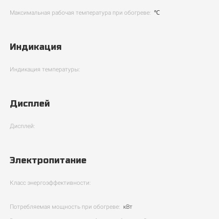
Максимальная рабочая температура при обогреве:
℃
Индикация
Индикация температуры:
Дисплей
Дисплей:
Электропитание
Класс энергоэффективности:
Потребляемая мощность при обогреве:
кВт