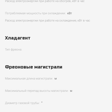
Расход электроэнергии при работе на обогрев, кВт в час
Потребляемая мощность при охлаждении:
кВт
Расход электроэнергии при работе на охлаждение, кВт в час
Хладагент
Тип фреона:
Фреоновые магистрали
Максимальная длина магистрали:
м
Максимальный перепад высоты магистрали:
м
Диаметр газовой трубы:
″