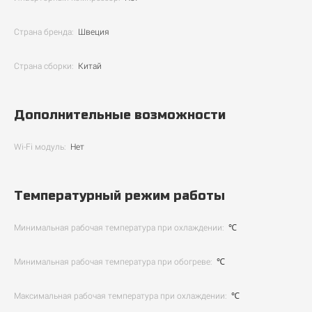
Страна бренда:
Швеция
Страна сборки:
Китай
Дополнительные возможности
Wi-Fi модуль:
Нет
Температурный режим работы
Минимальная рабочая температура при охлаждении:
℃
Минимальная рабочая температура при обогреве:
℃
Максимальная рабочая температура при охлаждении:
℃