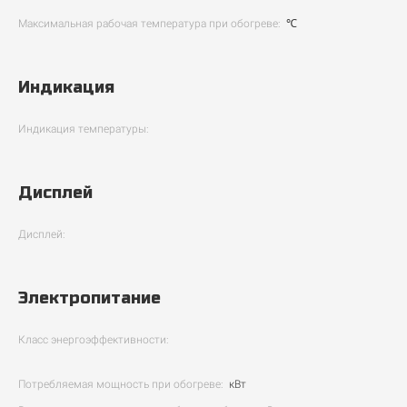
Максимальная рабочая температура при обогреве:
℃
Индикация
Индикация температуры:
Дисплей
Дисплей:
Электропитание
Класс энергоэффективности:
Потребляемая мощность при обогреве:
кВт