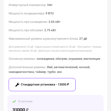
Инверторный компрессор
:
Нет
Мощность кондиционера
:
9 BTU
Мощность при охлаждении
:
2.65 кВт
Мощность при обогреве
:
2.75 кВт
Максимальный уровень шума внутреннего блока
:
27 дБ
Для сравнения: 20 дБ - Едва слышно (тихий шепот), 30 дБ - Тихо (шепот, тиканье
настенных часов), 40 дБ - Довольно слышно (приглушенный разговор)
Основные режимы
:
охлаждение; обогрев; осушение; вентиляция
Дополнительные режимы
:
ifeel; автоматический; ночной;
самодиагностика; таймер; турбо; эко
Стандартная установка - 13000 ₽
В наличии
31000 ₽