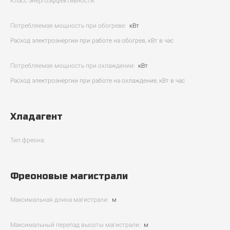
Класс энергоэффективности:
Потребляемая мощность при обогреве:
кВт
Расход электроэнергии при работе на обогрев, кВт в час
Потребляемая мощность при охлаждении:
кВт
Расход электроэнергии при работе на охлаждение, кВт в час
Хладагент
Тип фреона:
Фреоновые магистрали
Максимальная длина магистрали:
м
Максимальный перепад высоты магистрали:
м