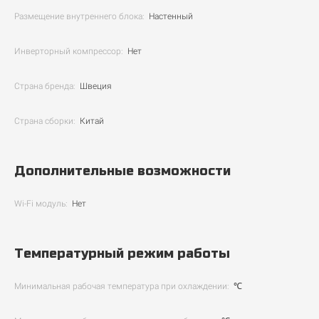
Размещение внутреннего блока:
Настенный
Инверторный компрессор:
Нет
Страна бренда:
Швеция
Страна сборки:
Китай
Дополнительные возможности
Wi-Fi модуль:
Нет
Температурный режим работы
Минимальная рабочая температура при охлаждении:
℃