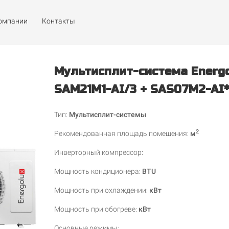
компании
Контакты
Мультисплит-система Energ
SAM21M1-AI/3 + SAS07M2-AI
Тип:
Мультисплит-системы
2
Рекомендованная площадь помещения
:
м
Инверторный компрессор
:
Мощность кондиционера
:
BTU
Мощность при охлаждении
:
кВт
Мощность при обогреве
:
кВт
Основные режимы
: