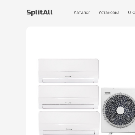
SplitAll
Каталог
Установка
О 