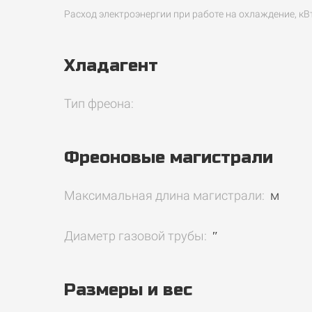
Расход электроэнергии при работе на охлаждение, кВт
Хладагент
Тип фреона:
Фреоновые магистрали
Максимальная длина магистрали:
м
Диаметр газовой трубы:
″
Размеры и вес