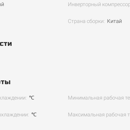
ый
Инверторный компрессо
Страна сборки:
Китай
сти
оты
хлаждении:
℃
Минимальная рабочая те
охлаждении:
℃
Максимальная рабочая т