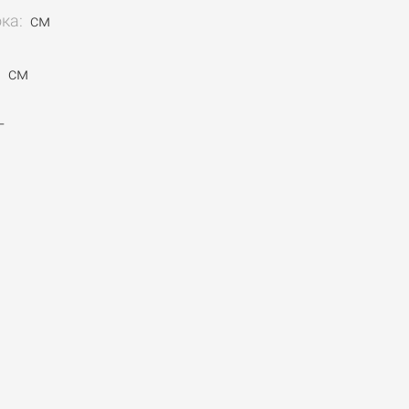
ока:
см
:
см
г