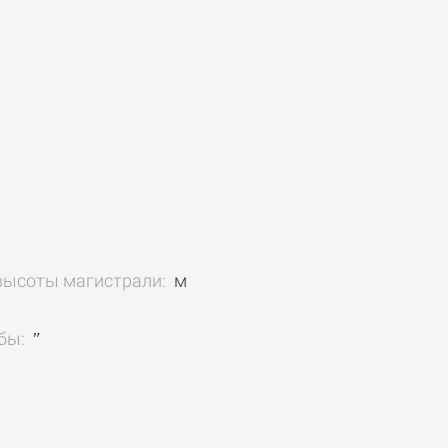
высоты магистрали:
м
бы:
″