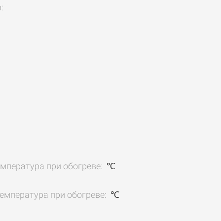
р:
мпература при обогреве:
℃
емпература при обогреве:
℃