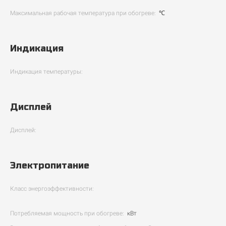
Максимальная рабочая температура при обогреве:
℃
Индикация
Индикация температуры:
Дисплей
Дисплей:
Электропитание
Класс энергоэффективности:
Потребляемая мощность при обогреве:
кВт