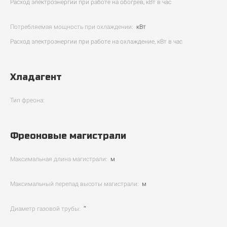
Расход электроэнергии при работе на обогрев, кВт в час
Потребляемая мощность при охлаждении:
кВт
Расход электроэнергии при работе на охлаждение, кВт в час
Хладагент
Тип фреона:
Фреоновые магистрали
Максимальная длина магистрали:
м
Максимальный перепад высоты магистрали:
м
Диаметр газовой трубы:
″