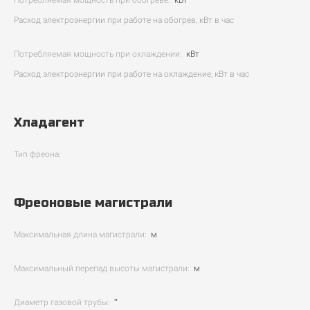
Потребляемая мощность при обогреве:
кВт
Расход электроэнергии при работе на обогрев, кВт в час
Потребляемая мощность при охлаждении:
кВт
Расход электроэнергии при работе на охлаждение, кВт в час
Хладагент
Тип фреона:
Фреоновые магистрали
Максимальная длина магистрали:
м
Максимальный перепад высоты магистрали:
м
Диаметр газовой трубы:
″